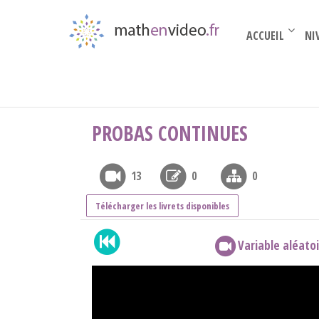
ACCUEIL
NI
Terminale complémentaire
›
Les proba
›
Proba
PROBAS CONTINUES
13
0
0
Télécharger les livrets disponibles
Variable aléatoi