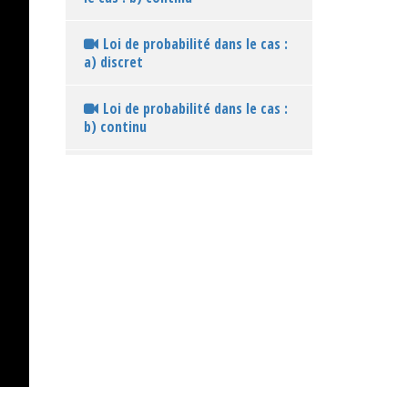
Loi de probabilité dans le cas :
a) discret
Loi de probabilité dans le cas :
b) continu
Définition d'une variable
aléatoire discrète ou continue
Définition des probabilités
pour une variable aléatoire
continue
Solution d'équiprobabilité au
modèle infini : a) introduction
Solution d'équiprobabilité au
modèle infini : b) questions