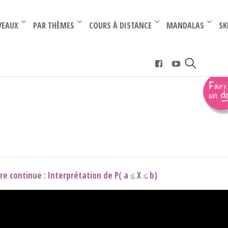
–
–
VEAUX
PAR THÈMES
COURS À DISTANCE
MANDALAS
SK
s continues
re continue : Interprétation de P( a ≤ X ≤ b)