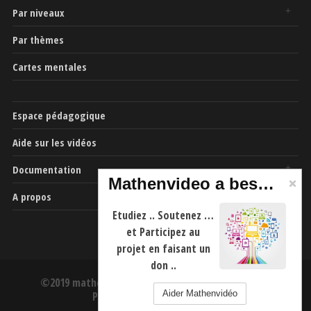
Par niveaux
Par thèmes
Cartes mentales
Espace pédagogique
Aide sur les vidéos
Documentation
Mathenvideo a besoin de vous
A propos
Etudiez .. Soutenez …
et Participez au
projet en faisant un
don ..
©2019 mathenvideo.fr -
CGU
-
Mentions Légales
-
Aider Mathenvidéo
Politique de confidentialité