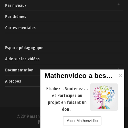
Par niveaux
Par thèmes
Cartes mentales
Espace pédagogique
Aide sur les vidéos
Documentation
Mathenvideo a besoin de vous
A propos
Etudiez .. Soutenez …
et Participez au
projet en faisant un
don ..
©2019 mathenvideo.fr -
CGU
-
Mentions Légales
-
Aider Mathenvidéo
Politique de confidentialité