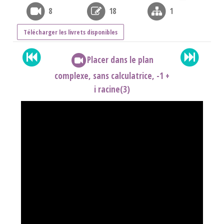
8
18
1
Télécharger les livrets disponibles
Placer dans le plan
complexe, sans calculatrice, -1 +
i racine(3)