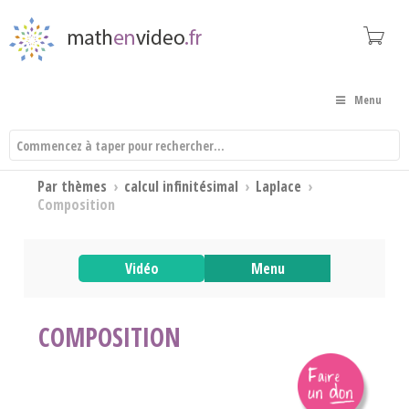
Menu
Par thèmes
›
calcul infinitésimal
›
Laplace
›
Composition
Vidéo
Menu
COMPOSITION