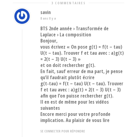
3 COMMENTAIRES
savin
8 ans Il y a
BTS 2nde année › Transformée de
Laplace › La composition
Bonjour,
vous écrivez « On pose g(t) = f(t – tau)
U(t – tau). Trouver f et tau avec : a)g(t)
= 2(t – 3) U(t – 3) »
et on doit rechercher g(t).
En fait, sauf erreur de ma part, je pense
qu’il faudrait plutôt écrire
g(t-tau) = f(t – tau) U(t – tau). Trouver
f et tau avec : a)g(t) = 2(t – 3) U(t – 3)
afin que l’on puisse rechercher g(t).
Il en est de même pour les vidéos
suivantes
Encore merci pour votre profonde
implication. Au plaisir de vous lire
SE CONNECTER POUR RÉPONDRE