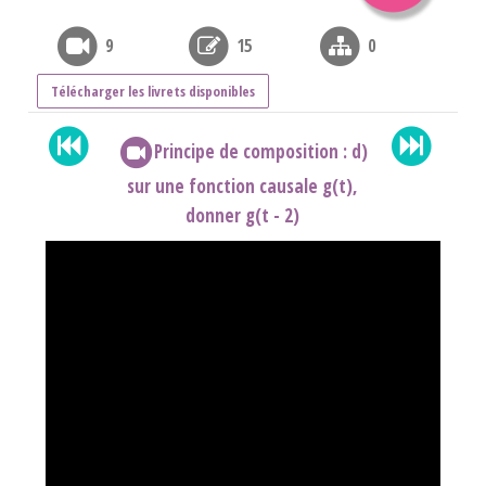
9
15
0
Télécharger les livrets disponibles
Principe de composition : d)
sur une fonction causale g(t),
donner g(t - 2)