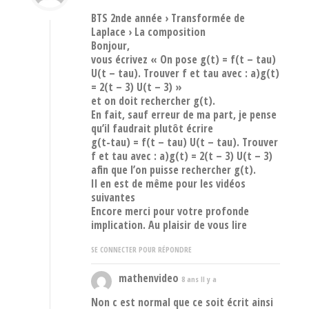
BTS 2nde année › Transformée de
Laplace › La composition
Bonjour,
vous écrivez « On pose g(t) = f(t – tau)
U(t – tau). Trouver f et tau avec : a)g(t)
= 2(t – 3) U(t – 3) »
et on doit rechercher g(t).
En fait, sauf erreur de ma part, je pense
qu’il faudrait plutôt écrire
g(t-tau) = f(t – tau) U(t – tau). Trouver
f et tau avec : a)g(t) = 2(t – 3) U(t – 3)
afin que l’on puisse rechercher g(t).
Il en est de même pour les vidéos
suivantes
Encore merci pour votre profonde
implication. Au plaisir de vous lire
SE CONNECTER POUR RÉPONDRE
mathenvideo
8 ans Il y a
Non c est normal que ce soit écrit ainsi