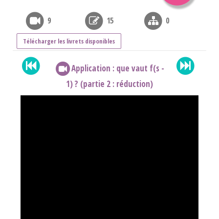
9
15
0
Télécharger les livrets disponibles
Application : que vaut f(s -
1) ? (partie 2 : réduction)