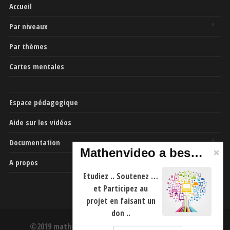
Accueil
Par niveaux
Par thèmes
Cartes mentales
Espace pédagogique
Aide sur les vidéos
Documentation
Mathenvideo a besoin de vous
A propos
Etudiez .. Soutenez …
et Participez au
projet en faisant un
don ..
©2019 mathenvideo.fr -
CGU
-
Mentions Légales
-