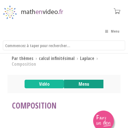
Menu
Par thèmes
›
calcul infinitésimal
›
Laplace
›
Composition
Vidéo
Menu
COMPOSITION