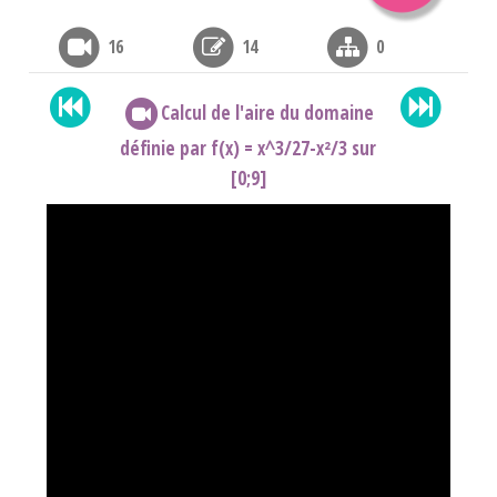
16
14
0
Calcul de l'aire du domaine
définie par f(x) = x^3/27-x²/3 sur
[0;9]