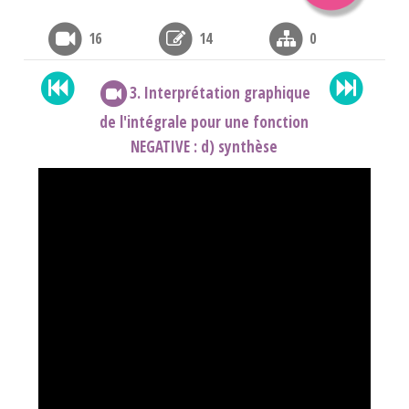
16
14
0
3. Interprétation graphique
de l'intégrale pour une fonction
NEGATIVE : d) synthèse