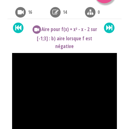
16
14
0
Aire pour f(x) = x² - x - 2 sur
[-1;3] : b) aire lorsque f est
négative