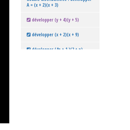
A = (x + 2)(x + 3)
développer (y + 4)(y + 5)
développer (x + 2)(x + 9)
développer (4p + 1 )(2 + p)
Double distributivité et la
règle des signes : que devient la
formule (a+b)(c - d)?
Double distributivité et la
règle des signes : que devient la
formule (a-b)(c + d)?
Double distributivité et la
règle des signes : que devient la
formule (a-b)(c -d)?