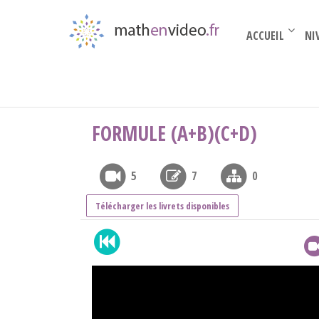
ACCUEIL
NI
Acquis du Collège
›
Factoriser, développer
›
f
FORMULE (A+B)(C+D)
5
7
0
Télécharger les livrets disponibles