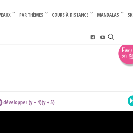
–
–
VEAUX
PAR THÈMES
COURS À DISTANCE
MANDALAS
SK
ormule (a+b)(c+d)
développer (y + 4)(y + 5)