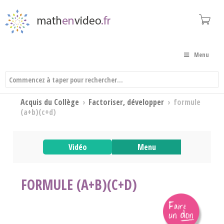
Menu
Acquis du Collège
›
Factoriser, développer
›
formule
(a+b)(c+d)
Vidéo
Menu
FORMULE (A+B)(C+D)