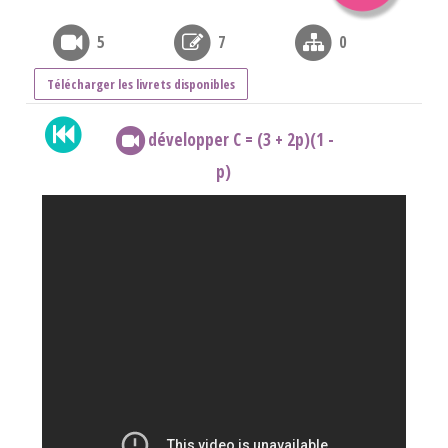
5
7
0
Télécharger les livrets disponibles
développer C = (3 + 2p)(1 -
p)