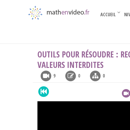
ACCUEIL
NI
Seconde
›
Résoudre
›
Outils pour résoudre : r
OUTILS POUR RÉSOUDRE : RE
VALEURS INTERDITES
9
0
0