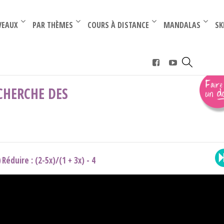
–
–
VEAUX
PAR THÈMES
COURS À DISTANCE
MANDALAS
SK
echerche des valeurs interdites
CHERCHE DES
Réduire : (2-5x)/(1 + 3x) - 4