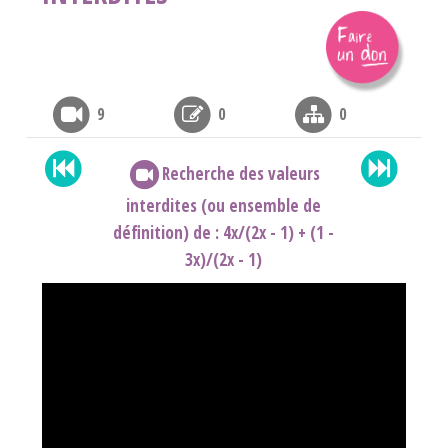
9
0
0
Recherche des valeurs
interdites (ou ensemble de
définition) de : 4x/(2x - 1) + (1 -
3x)/(2x - 1)