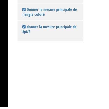
Donner la mesure principale de
l'angle coloré
donner la mesure principale de
5pi/2
donner la mesure principale de
7pi/4
donner la mesure principale de
-10pi/3
donner la mesure principale de
13pi/6
donner la mesure principale de
-9pi