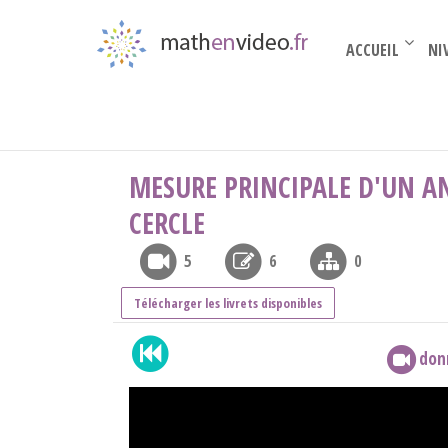
ACCUEIL
NI
BTS 1ière année
›
outils de trigo
›
Mesure prin
MESURE PRINCIPALE D'UN AN
CERCLE
5
6
0
Télécharger les livrets disponibles
donn