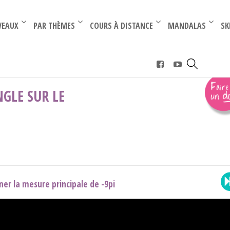
–
–
VEAUX
PAR THÈMES
COURS À DISTANCE
MANDALAS
SK
cipale d'un angle sur le cercle
GLE SUR LE
er la mesure principale de -9pi