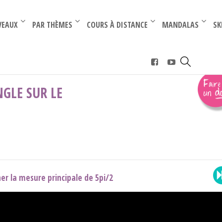
–
–
VEAUX
PAR THÈMES
COURS À DISTANCE
MANDALAS
SK
cipale d'un angle sur le cercle
GLE SUR LE
er la mesure principale de 5pi/2