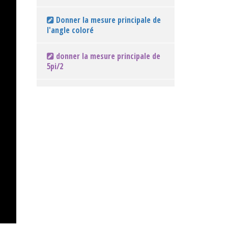
Donner la mesure principale de
l'angle coloré
donner la mesure principale de
5pi/2
donner la mesure principale de
7pi/4
donner la mesure principale de
-10pi/3
donner la mesure principale de
13pi/6
donner la mesure principale de
-9pi