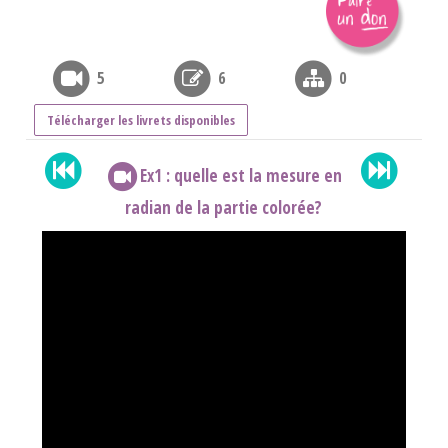
5
6
0
Télécharger les livrets disponibles
Ex1 : quelle est la mesure en
radian de la partie colorée?