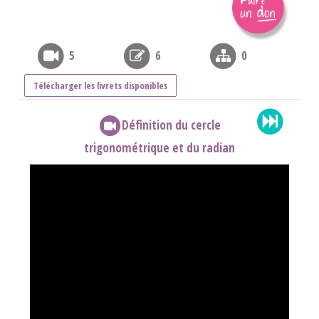
5
6
0
Télécharger les livrets disponibles
Définition du cercle
trigonométrique et du radian