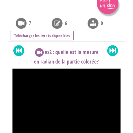
7
6
0
Télécharger les livrets disponibles
ex2 : quelle est la mesure
en radian de la partie colorée?