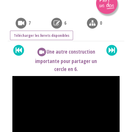
7
6
0
Télécharger les livrets disponibles
Une autre construction
importante pour partager un
cercle en 6.