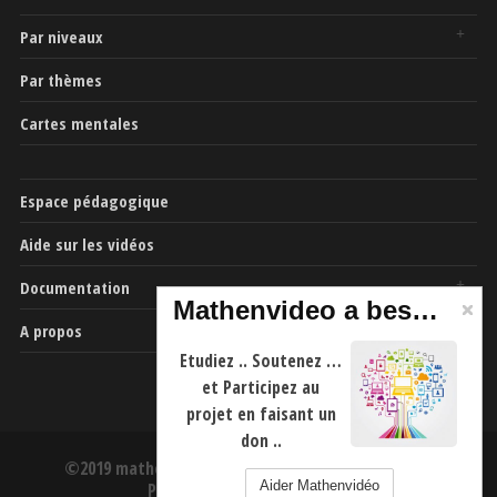
Par niveaux
Par thèmes
Cartes mentales
Espace pédagogique
Aide sur les vidéos
Documentation
Mathenvideo a besoin de vous
A propos
Etudiez .. Soutenez …
et Participez au
projet en faisant un
don ..
©2019 mathenvideo.fr -
CGU
-
Mentions Légales
-
Aider Mathenvidéo
Politique de confidentialité