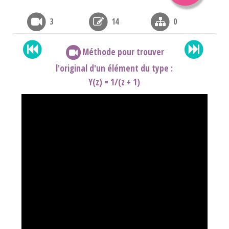
3
14
0
Méthode pour trouver
l'original d'un élément du type :
Y(z) = 1/(z + 1)