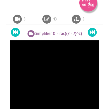
3
13
0
Simplifier O = rac((3 - 7)^2)