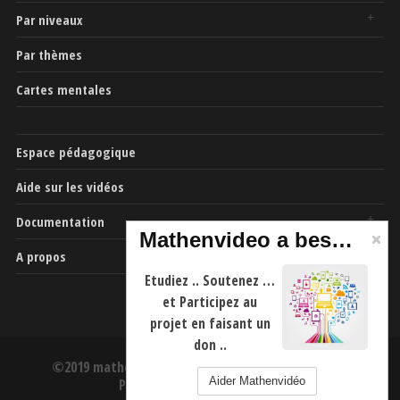
Par niveaux
Par thèmes
Cartes mentales
Espace pédagogique
Aide sur les vidéos
Documentation
Mathenvideo a besoin de vous
A propos
Etudiez .. Soutenez …
et Participez au
projet en faisant un
don ..
©2019 mathenvideo.fr -
CGU
-
Mentions Légales
-
Aider Mathenvidéo
Politique de confidentialité