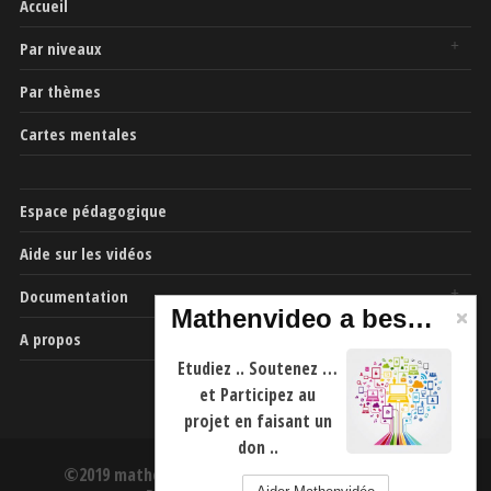
Accueil
Par niveaux
Par thèmes
Cartes mentales
Espace pédagogique
Aide sur les vidéos
Documentation
Mathenvideo a besoin de vous
A propos
Etudiez .. Soutenez …
et Participez au
projet en faisant un
don ..
©2019 mathenvideo.fr -
CGU
-
Mentions Légales
-