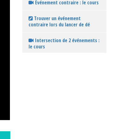
Evénement contraire : le cours
Trouver un événement
contraire lors du lancer de dé
Intersection de 2 événements :
le cours
Intersection de 2 événements
lors du lancer d'un dé
Union de 2 événements : le
cours
Union de 2 événements lors du
lancer d'un dé
Traduire avec les symboles :
union, intersection et contraire