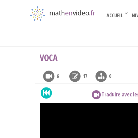
ACCUEIL
NI
Terminale complémentaire
›
Les proba
›
Voca
VOCA
6
17
0
Traduire avec le