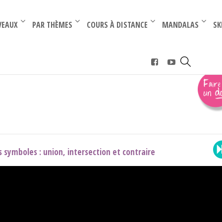
–
–
VEAUX
PAR THÈMES
COURS À DISTANCE
MANDALAS
SK
s symboles : union, intersection et contraire