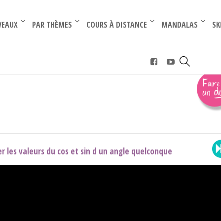
–
–
VEAUX
PAR THÈMES
COURS À DISTANCE
MANDALAS
SK
›
tout ce qu'il faut retenir
 les valeurs du cos et sin d un angle quelconque