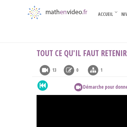
ACCUEIL
NI
Terminale complémentaire
›
La trigonométrie
TOUT CE QU'IL FAUT RETENIR
13
0
1
Démarche pour donner