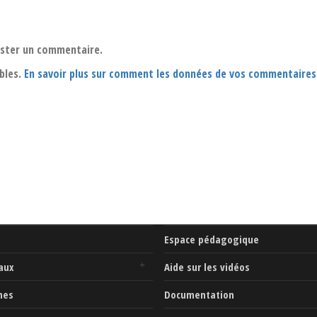
oster un commentaire.
ables.
En savoir plus sur comment les données de vos commentaires
Espace pédagogique
aux
Aide sur les vidéos
mes
Documentation