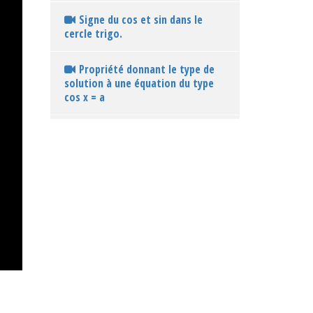
Signe du cos et sin dans le
cercle trigo.
Propriété donnant le type de
solution à une équation du type
cos x = a
Propriété donnant le type de
solution à une équation du type
sin x = a
Map sur la résolution
d'équations trigonométriques
Synthèse sur les partages du
cercle en 2, 4 et 8 parties égales.
Synthèse : les étapes de
construction pour partager un