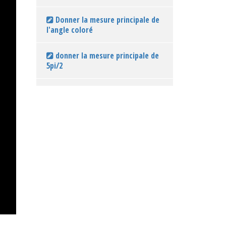
Donner la mesure principale de
l'angle coloré
donner la mesure principale de
5pi/2
donner la mesure principale de
7pi/4
donner la mesure principale de
-10pi/3
donner la mesure principale de
13pi/6
donner la mesure principale de
-9pi