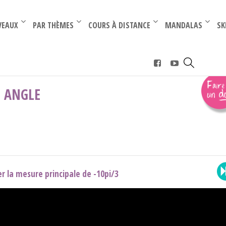
–
–
VEAUX
PAR THÈMES
COURS À DISTANCE
MANDALAS
SK
›
La mesure principale d'un angle
N ANGLE
r la mesure principale de -10pi/3