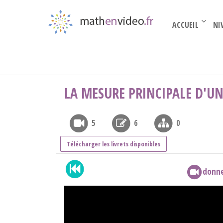
ACCUEIL
NI
Terminale complémentaire
›
La trigonométrie
LA MESURE PRINCIPALE D'U
5
6
0
Télécharger les livrets disponibles
donne