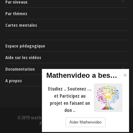
Par niveaux
Par thèmes
Cartes mentales
Espace pédagogique
Aide sur les vidéos
Documentation
Mathenvideo a besoin de vous
A propos
Etudiez .. Soutenez …
et Participez au
projet en faisant un
don ..
©2019 mathenvideo.fr -
CGU
-
Mentions Légales
-
Aider Mathenvidéo
Politique de confidentialité