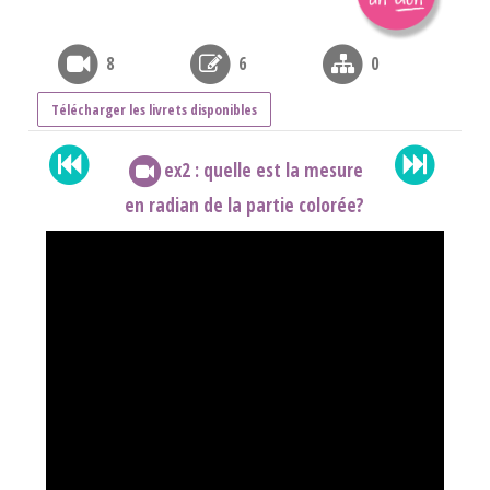
8
6
0
Télécharger les livrets disponibles
ex2 : quelle est la mesure
en radian de la partie colorée?