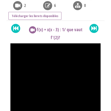
2
6
0
Télécharger les livrets disponibles
f(x) = x(x - 3) : 1/ que vaut
f'(2)?