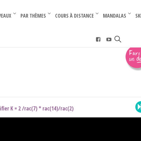
–
–
VEAUX
PAR THÈMES
COURS À DISTANCE
MANDALAS
SK
ifier K = 2 /rac(7) * rac(14)/rac(2)