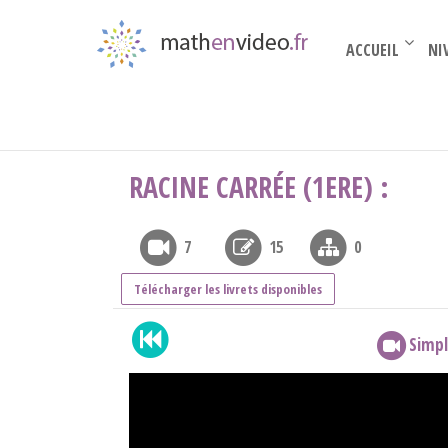
ACCUEIL
NI
Première
›
Fonctions
›
racine carrée (1ere) :
RACINE CARRÉE (1ERE) :
7
15
0
Télécharger les livrets disponibles
Simpl