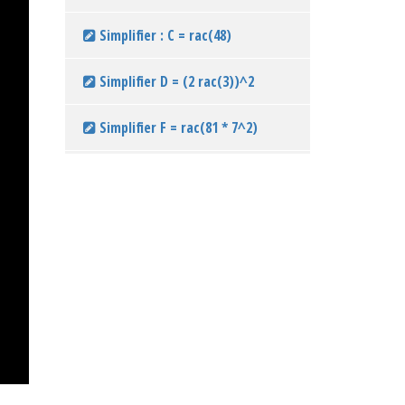
Simplifier : C = rac(48)
Simplifier D = (2 rac(3))^2
Simplifier F = rac(81 * 7^2)
Simplifier G = rac((7) *rac( 28)
simplifier H = 3 rac(8) * rac(18)
Formule 2 : racine carrée d'un
quotient
Simplifier I =rac(27)*
rac(2)/rac(9)
Simplifier J = 1 /rac(5) *