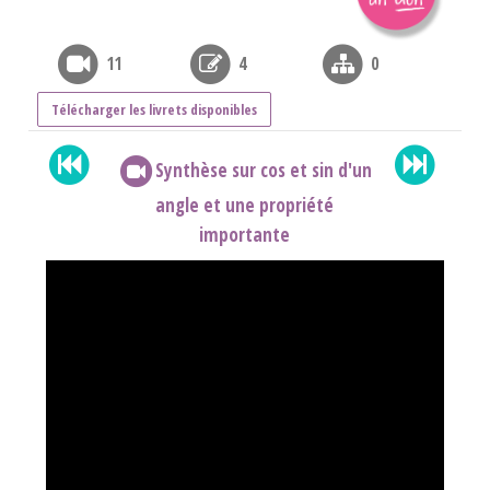
11
4
0
Télécharger les livrets disponibles
Synthèse sur cos et sin d'un
angle et une propriété
importante