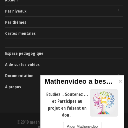
Par niveaux
Par thèmes
Cartes mentales
Espace pédagogique
Aide sur les vidéos
Documentation
Mathenvideo a besoin de vous
A propos
Etudiez .. Soutenez …
et Participez au
projet en faisant un
don ..
©2019 mathenvideo.fr -
CGU
-
Mentions Légales
-
Aider Mathenvidéo
Politique de confidentialité