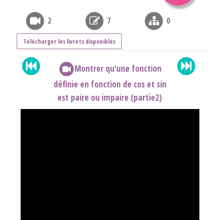
2
7
0
Télécharger les livrets disponibles
Montrer qu'une fonction
définie en fonction de cos et sin
est paire ou impaire (partie2)