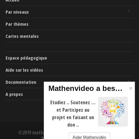
Par niveaux
Par thèmes
Cartes mentales
Espace pédagogique
Aide sur les vidéos
Documentation
Mathenvideo a besoin de vous
A propos
Etudiez .. Soutenez …
et Participez au
projet en faisant un
don ..
©2019 mathenvideo.fr -
CGU
-
Mentions Légales
-
Aider Mathenvidéo
Politique de confidentialité