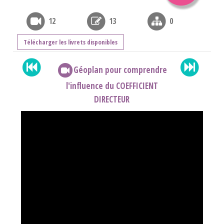
12
13
0
Télécharger les livrets disponibles
Géoplan pour comprendre
l'influence du COEFFICIENT
DIRECTEUR