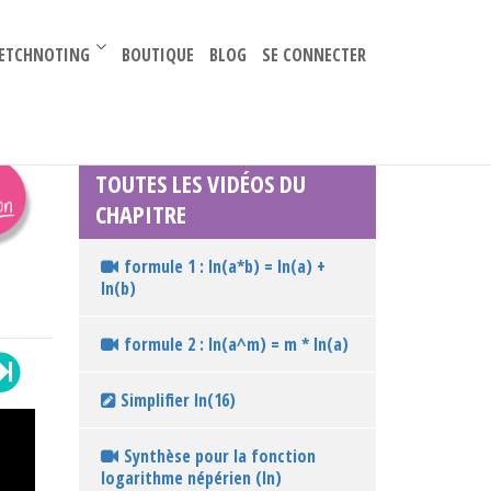
–
ETCHNOTING
BOUTIQUE
BLOG
SE CONNECTER
TOUTES LES VIDÉOS DU
CHAPITRE
formule 1 : ln(a*b) = ln(a) +
ln(b)
formule 2 : ln(a^m) = m * ln(a)
Simplifier ln(16)
Synthèse pour la fonction
logarithme népérien (ln)