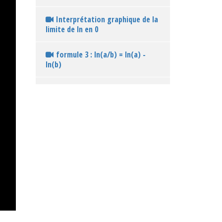
Interprétation graphique de la
limite de ln en 0
formule 3 : ln(a/b) = ln(a) -
ln(b)
Formule 4 : ln(1/a) = - ln(a)
Formule 5 : ln(rac(a)) = 1/2 *
ln(a)
simplifier ln(6) - ln(2)
simplifier ln(rac(e))
Exprimer en fonction de ln(2) la
quantité : ln(1/2)