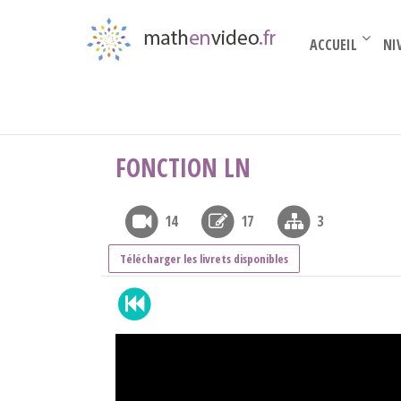
ACCUEIL
NI
Par thèmes
›
théorie sur les fonctions
›
Fonct
FONCTION LN
14
17
3
Télécharger les livrets disponibles