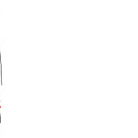
Exprimer ln(24) en fonction de
ln(2) et ln(3)
Exprimer ln(8/9) en fonction de
ln(2) et ln(3)
Exprimer A = 2ln(3) +
ln(2)+ln(1/2) à l'aide d'un seul ln
Exprimer B = 1/2 * ln(9) - 2 ln(3)
à l'aide d'un seul ln
déterminer D tel que : ln(D)= 2
ln(x+3)+ ln(2x+1)
transformer ln(x^2 rac(1+x^2))
transformer ln(1/rac(x)