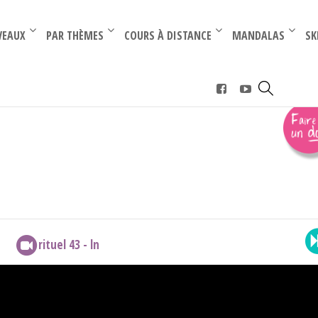
–
–
VEAUX
PAR THÈMES
COURS À DISTANCE
MANDALAS
SK
ions de base
›
Fonction LN
rituel 43 - ln