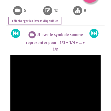
5
12
0
Télécharger les livrets disponibles
Utiliser le symbole somme
représenter pour : 1/3 + 1/4 + ... +
1/n