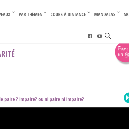
–
–
VEAUX
PAR THÈMES
COURS À DISTANCE
MANDALAS
SK
pel sur intégrale et parité
ARITÉ
elle paire ? impaire? ou ni paire ni impaire?