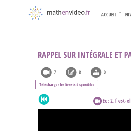
ACCUEIL
NI
Par thèmes
›
suites et séries...
›
Fourier
›
rap
RAPPEL SUR INTÉGRALE ET P
7
8
0
Télécharger les livrets disponibles
Ex : 2. f est-