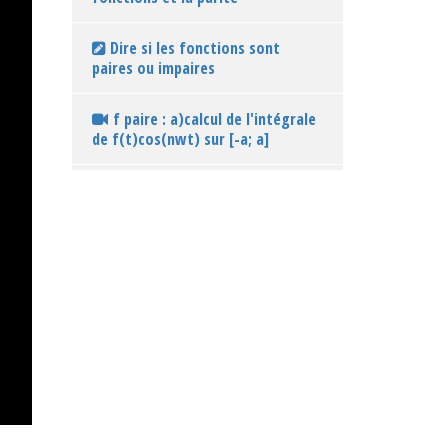
Dire si les fonctions sont
paires ou impaires
f paire : a)calcul de l'intégrale
de f(t)cos(nwt) sur [-a; a]
f paire : b)calcul de l'intégrale
de f(t)sin(nwt) sur [-a; a]
f impaire : a)calcul de
l'intégrale de f(t)cos(nwt) sur [-
a; a]
f impaire : b)calcul de
l'intégrale de f(t)sin(nwt) sur [-a;
a]
Ex : 1. Tracer de la courbe