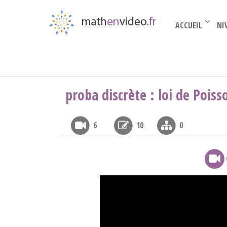
ACCUEIL
NI
Par thèmes
›
stats et proba
›
Proba et Variab
proba discrète : loi de Poiss
6
10
0