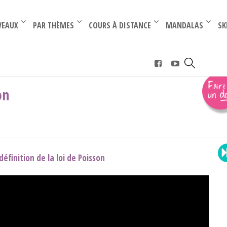
–
–
VEAUX
PAR THÈMES
COURS À DISTANCE
MANDALAS
SK
les aléatoires
›
proba discrète : loi de Poisson
on
définition de la loi de Poisson