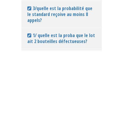
3/quelle est la probabilité que
le standard reçoive au moins 8
appels?
1/ quelle est la proba que le lot
ait 2 bouteilles défectueuses?
2/ quelle est la proba que le lot
ait au plus 1 bouteille
défectueuse?
Comprendre la différence
entre "AU PLUS", "AU MOINS" ,
"MOINS DE" et "PLUS DE"
Comment utiliser la table pour
le calcul des probabilités ?
Avec la table, pour un