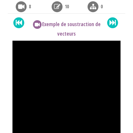
8
10
0
Exemple de soustraction de
vecteurs