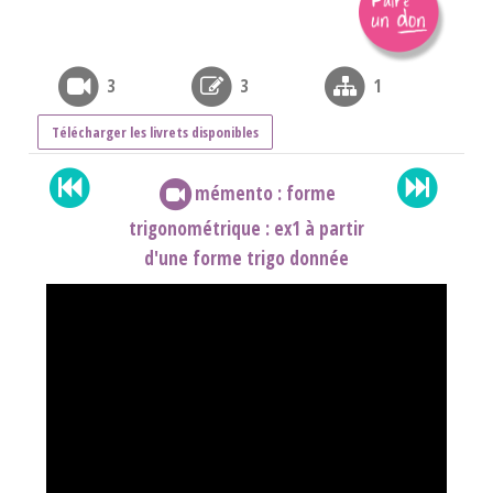
3
3
1
Télécharger les livrets disponibles
mémento : forme
trigonométrique : ex1 à partir
d'une forme trigo donnée