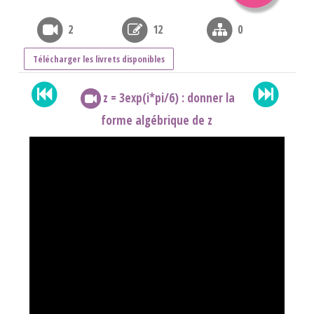
2
12
0
Télécharger les livrets disponibles
z = 3exp(i*pi/6) : donner la
forme algébrique de z