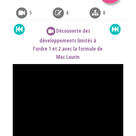
5
8
0
Découverte des
développements limités à
l'ordre 1 et 2 avec la formule de
Mac Laurin