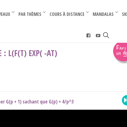
–
–
VEAUX
PAR THÈMES
COURS À DISTANCE
MANDALAS
SK
pplication de la formule : L(f(t) exp( -at) U(t)) = F(p + a)
: L(F(T) EXP( -AT)
er G(p + 1) sachant que G(p) = 4/p^3