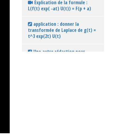
Explication de la formule :
L(f(t) exp( -at) U(t)) = F(p + a)
application : donner la
transformée de Laplace de g(t) =
t^3 exp(2t) U(t)
Une autre rédaction pour
trouver la TDL de g(t) = t^3
exp(2t) U(t)
Quelle est la transformée de
Laplace de g(t) = 2t exp(t) U(t) ?
Quelle est la transformée de
Laplace de h(t) = cos(3t) exp(2t)
U(t) ?