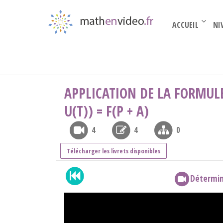
ACCUEIL
NI
Par thèmes
›
calcul infinitésimal
›
Laplace
›
A
APPLICATION DE LA FORMULE 
U(T)) = F(P + A)
4
4
0
Télécharger les livrets disponibles
Détermin