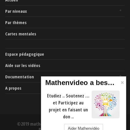
Par niveaux
Par thèmes
Cartes mentales
Espace pédagogique
Aide sur les vidéos
Documentation
Mathenvideo a besoin de vous
A propos
Etudiez .. Soutenez …
et Participez au
projet en faisant un
don ..
©2019 mathenvideo.fr -
CGU
-
Mentions Légales
-
Aider Mathenvidéo
Politique de confidentialité