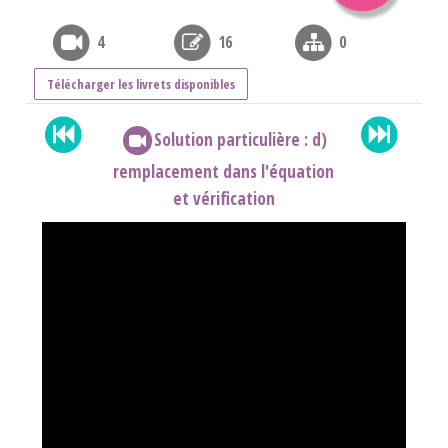
4
16
0
Télécharger les livrets disponibles
Solution particulière : d)
remplacement dans l'équation
et vérification