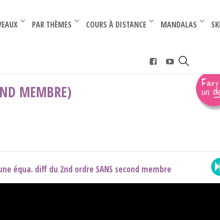
–
–
VEAUX
PAR THÈMES
COURS À DISTANCE
MANDALAS
SK
u 2° ordre
›
Théorie (2nd ordre SANS 2nd membre)
2ND MEMBRE)
 une équa. diff du 2nd ordre SANS second membre