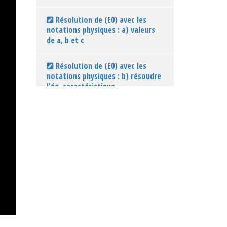
Résolution de (E0) avec les
notations physiques : a) valeurs
de a, b et c
Résolution de (E0) avec les
notations physiques : b) résoudre
l'éq. caractéristique
Résolution de (E0) avec les
notations physiques : c) Solutions
générales