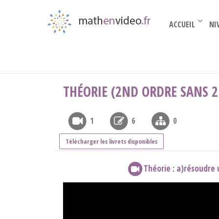
ACCUEIL
NI
Par thèmes
›
calcul infinitésimal
›
Equa. diff d
THÉORIE (2ND ORDRE SANS 
1
6
0
Télécharger les livrets disponibles
Théorie : a)résoudre