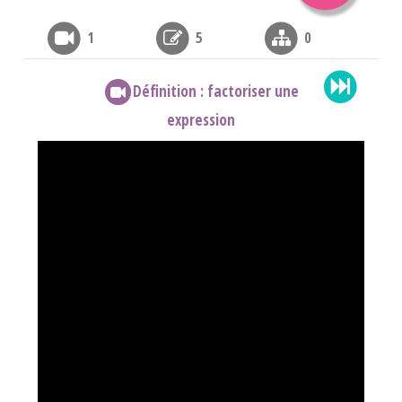
1
5
0
Définition : factoriser une
expression