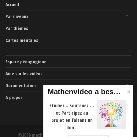
Accueil
Par niveaux
Par thèmes
Cartes mentales
Espace pédagogique
Aide sur les vidéos
Documentation
Mathenvideo a besoin de vous
A propos
Etudiez .. Soutenez …
et Participez au
projet en faisant un
don ..
©2019 mathenvideo.fr -
CGU
-
Mentions Légales
-