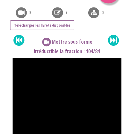
3
7
0
Télécharger les livrets disponibles
Mettre sous forme
irréductible la fraction : 104/84