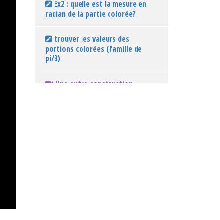
Ex2 : quelle est la mesure en
radian de la partie colorée?
trouver les valeurs des
portions colorées (famille de
pi/3)
Une autre construction
importante pour partager un
cercle en 6.
Synthèse : les étapes de
construction pour partager un
cercle en 6
Partage du cercle en 12 :
découverte de l'angle pi/6
ex1 : quelle est la mesure en
radian de la partie colorée?