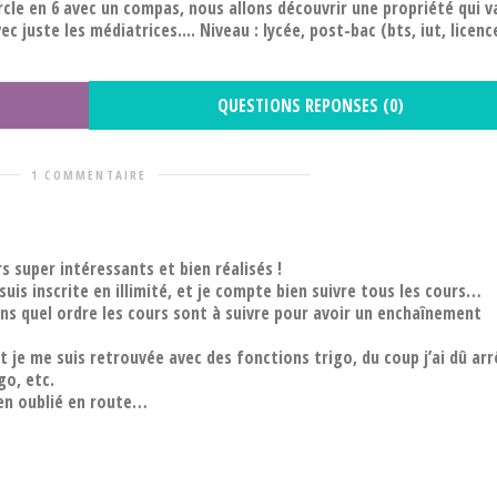
le en 6 avec un compas, nous allons découvrir une propriété qui v
 juste les médiatrices.... Niveau : lycée, post-bac (bts, iut, licenc
QUESTIONS REPONSES (0)
1 COMMENTAIRE
s super intéressants et bien réalisés !
suis inscrite en illimité, et je compte bien suivre tous les cours…
dans quel ordre les cours sont à suivre pour avoir un enchaînement
et je me suis retrouvée avec des fonctions trigo, du coup j’ai dû ar
go, etc.
ien oublié en route…