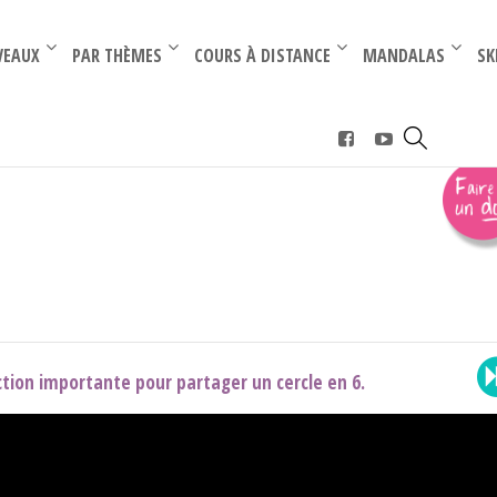
–
–
VEAUX
PAR THÈMES
COURS À DISTANCE
MANDALAS
SK
 pi/3 et pi/6
tion importante pour partager un cercle en 6.