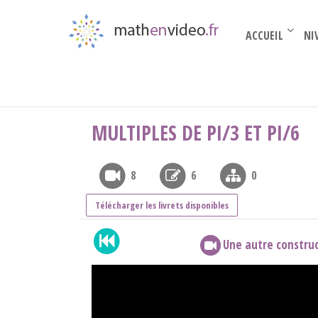
ACCUEIL
NI
Seconde
›
Trigonométrie (2nde)
›
Multiples de
MULTIPLES DE PI/3 ET PI/6
8
6
0
Télécharger les livrets disponibles
Une autre construc