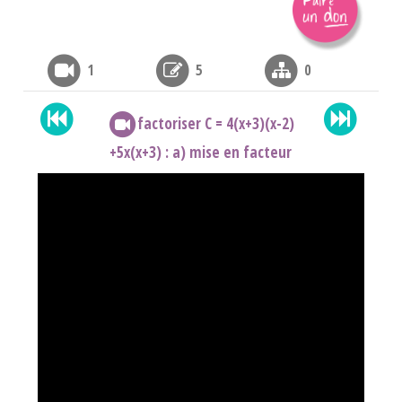
1
5
0
factoriser C = 4(x+3)(x-2)
+5x(x+3) : a) mise en facteur