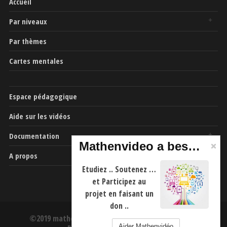
Accueil
Par niveaux
Par thèmes
Cartes mentales
Espace pédagogique
Aide sur les vidéos
Documentation
Mathenvideo a besoin de vous
A propos
Etudiez .. Soutenez …
et Participez au
projet en faisant un
don ..
©2019 mathenvideo.fr -
CGU
-
Mentions Légales
-
Aider Mathenvidéo