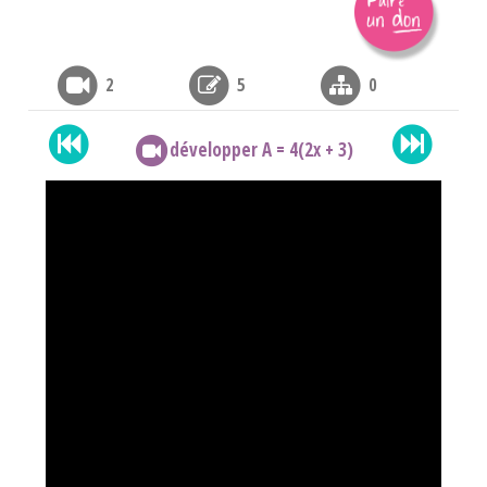
2
5
0
développer A = 4(2x + 3)