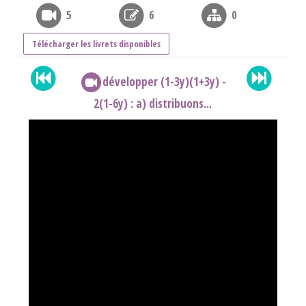
5
6
0
Télécharger les livrets disponibles
développer (1-3y)(1+3y) -
2(1-6y) : a) distribuons...