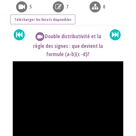
5
7
0
Télécharger les livrets disponibles
Double distributivité et la
règle des signes : que devient la
formule (a-b)(c -d)?